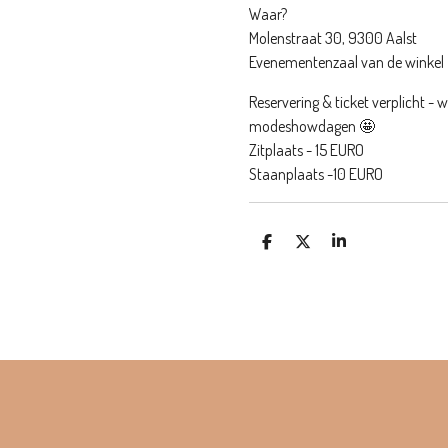
Waar?
Molenstraat 30, 9300 Aalst
Evenementenzaal van de winkel
Reservering & ticket verplicht - 
modeshowdagen 🤩
Zitplaats - 15 EURO
Staanplaats -10 EURO
D
D
S
e
e
h
l
e
a
e
l
r
n
e