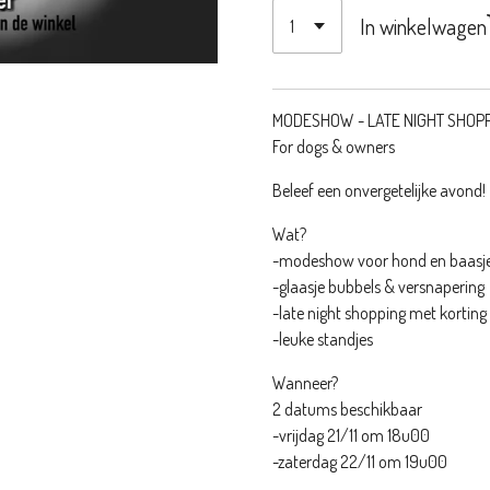
In winkelwagen
MODESHOW - LATE NIGHT SHOPP
For dogs & owners
Beleef een onvergetelijke avond!
Wat?
-modeshow voor hond en baasje 
-glaasje bubbels & versnapering
-late night shopping met kortin
-leuke standjes
Wanneer?
2 datums beschikbaar
-vrijdag 21/11 om 18u00
-zaterdag 22/11 om 19u00