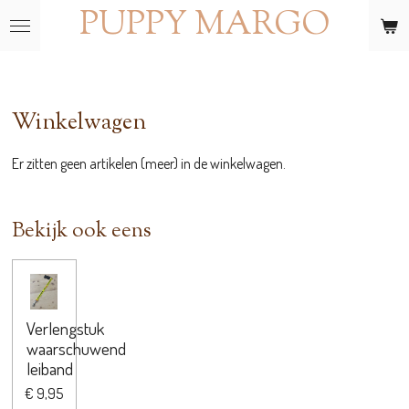
PUPPY MARGO
Ga
direct
naar
de
hoofdinhoud
Winkelwagen
Er zitten geen artikelen (meer) in de winkelwagen.
Bekijk ook eens
Verlengstuk
waarschuwend
leiband
€ 9,95