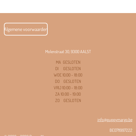
Algemene voorwaarden
Molenstraat 30, 9300 AALST
MA GESLOTEN
DI GESLOTEN
WOE 10.00 - 18
:00
DO GESLOTEN
VRIJ 10:00 - 18:00
ZA 10:00 - 19:00
ZO GESLOTEN
info@puppymargo.be
BE0711997222