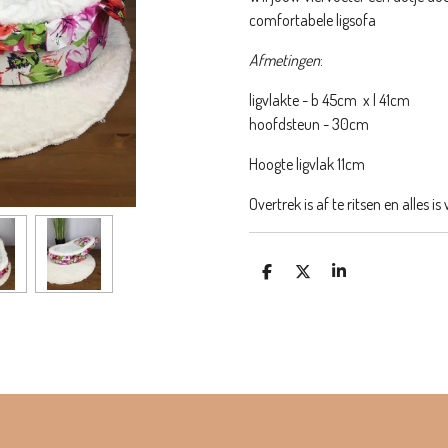
comfortabele ligsofa
Afmetingen
:
ligvlakte - b 45cm x l 41cm
hoofdsteun - 30cm
Hoogte ligvlak 11cm
Overtrek is af te ritsen en
D
D
S
e
e
h
l
e
a
e
l
r
n
e