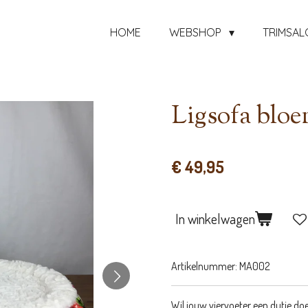
HOME
WEBSHOP
TRIMSAL
Ligsofa blo
€ 49,95
In winkelwagen
Artikelnummer:
MA002
Wil jouw viervoeter een dutje doe