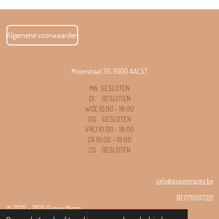
Algemene voorwaarden
Molenstraat 30, 9300 AALST
MA GESLOTEN
DI GESLOTEN
WOE 10.00 - 18
:00
DO GESLOTEN
VRIJ 10:00 - 18:00
ZA 10:00 - 19:00
ZO GESLOTEN
info@puppymargo.be
BE0711997222
© 2022 - 2026 Puppy Margo
Powered by
JouwWeb