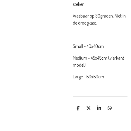
steken.
Wasbaar op 30graden. Niet in
de droogkast.
Small - 40x40cm
Medium - 45x45cm (vierkant
model)
Large - 50x50cm
D
D
S
D
e
e
h
e
l
e
a
l
e
l
r
e
n
e
n