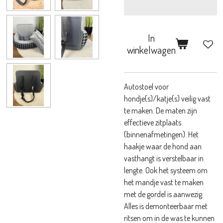
In
winkelwagen
Autostoel voor
hondje(s)/katje(s) veilig vast
te maken. De maten zijn
effectieve zitplaats
(binnenafmetingen). Het
haakje waar de hond aan
vasthangt is verstelbaar in
lengte. Ook het systeem om
het mandje vast te maken
met de gordel is aanwezig.
Alles is demonteerbaar met
ritsen om in de was te kunnen