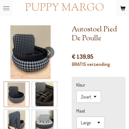
PUPPY MARGO
Ga
direct
naar
de
Autostoel Pied
hoofdinhoud
De Poulle
€ 139,95
GRATIS verzending
Kleur
Maat